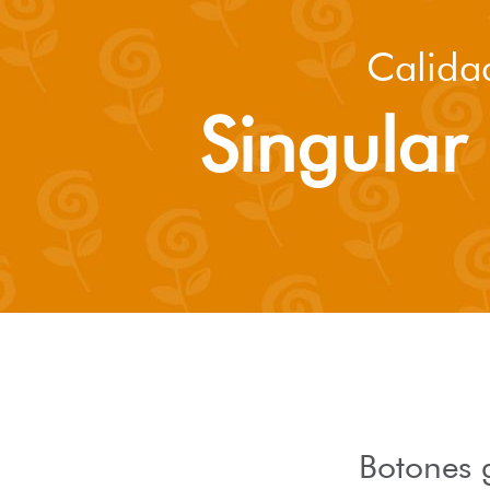
Calida
Singular 
Botones g