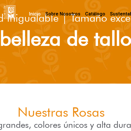
Inicio
Sobre Nosotros
Catálogo
Sustentab
d inigualable | Tamaño exce
belleza de tall
Nuestras Rosas
randes, colores únicos y alta dura