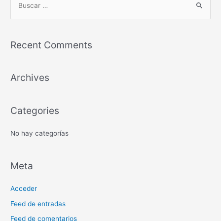
B
u
s
Recent Comments
c
a
r
Archives
p
o
Categories
r
:
No hay categorías
Meta
Acceder
Feed de entradas
Feed de comentarios